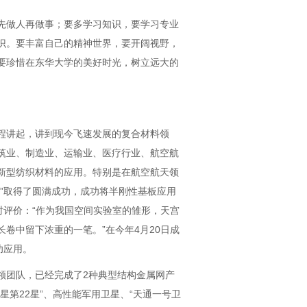
先做人再做事；要多学习知识，要学习专业
识。要丰富自己的精神世界，要开阔视野，
要珍惜在东华大学的美好时光，树立远大的
程讲起，讲到现今飞速发展的复合材料领
筑业、制造业、运输业、医疗行业、航空航
新型纺织材料的应用。特别是在航空航天领
”取得了圆满成功，成功将半刚性基板应用
时评价：“作为我国空间实验室的雏形，天宫
卷中留下浓重的一笔。”在今年4月20日成
功应用。
领团队，已经完成了2种典型结构金属网产
第22星”、高性能军用卫星、“天通一号卫