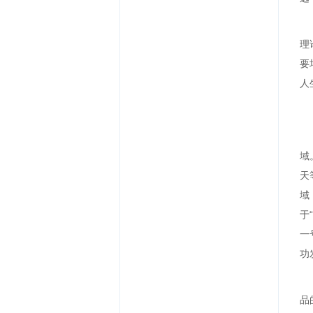
理
要
人
域
天
域
于
一
功
品