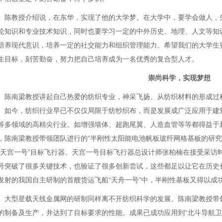
陈教授介绍说，在东华，实现了他的大学梦。在大学中，要学会做人，
论知识和专业技术知识，同时也要学习一定的中外历史、地理、人文等知
培养现代意识，培养一定的社交能力和组织管理能力。希望我们的大学生
生目标，刻苦勤奋，努力把自己培养成为一名优秀的复合型人才。
崇尚科学，实现梦想
陈南梁教授讲起自己热爱的纺织专业，神采飞扬。从纺织材料的形成过
。如今，纺织行业早已不仅仅局限于纺纱织布，而是发展成广泛应用于建
等多领域的高精尖行业。如增强墙体、超跑尾翼、人造血管等等都得益于
，陈南梁教授带领团队进行的“半刚性太阳能电池帆板玻纤网格基板的研究
“天宫一号”目标飞行器。天宫一号目标飞行器总设计师张柏楠在接受采访
号突破了很多关键技术，也验证了很多创新尝试，这些都足以让它在历史长
发射的我国自主研制的首艘货运飞船“天舟一号”中，半刚性基板又得以成
大型星载天线金属网的研制同样离不开纺织科学的发展。陈南梁教授带
的制备及生产，并达到了目标要求的性能。成果已成功应用到“北斗导航卫星