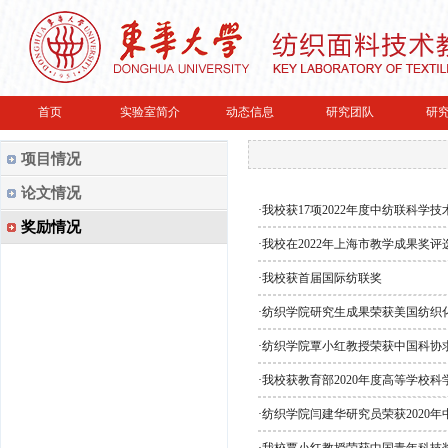
首页
实验室简介
动态信息
研究团队
研
项目情况
论文情况
·
我校获17项2022年度中纺联科学技
奖励情况
·
我校在2022年上海市教学成果奖
·
我校获首届国际纺联奖
·
纺织学院研究生成果荣获美国纺织
·
纺织学院覃小红教授荣获中国科协
·
我校获教育部2020年度高等学校
·
纺织学院闫建华研究员荣获2020