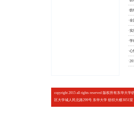
·
纺
·
纺
·
全
·
实
·
学
·
心
·
2
copyright 2015 all rights reserve
区大学城人民北路299号 东华大学 纺织大楼3051室