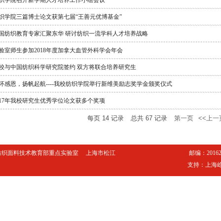
织学院召开新学期人才培养工作小组会议
织学院三篇博士论文获第七届“王善元优博基金”
国纺织教育专家汇聚东华 研讨纺织一流学科人才培养战略
验室师生参加2018年度加拿大血管外科学会年会
校与中国纺织科学研究院签约 双方将联合培养研究生
怀感恩，扬帆起航----我校纺织学院举行新维美励志奖学金颁奖仪式
017年我校研究生优秀学位论文获多个奖项
每页
14
记录
总共
67
记录
第一页
<<上一
d 版权所有东华大学纺织面料技术教育部重点实验室 上海市松江
邮编：201620
支持：上海