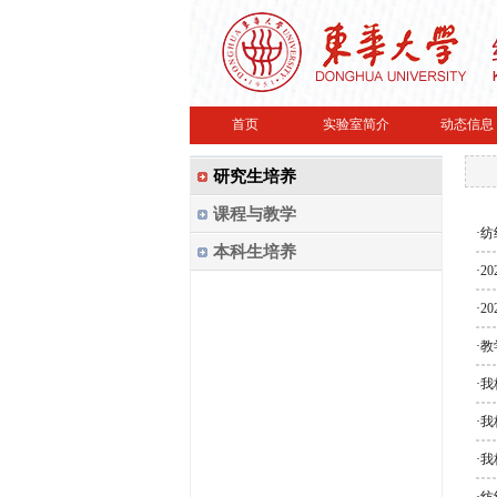
首页
实验室简介
动态信息
研究生培养
课程与教学
·
纺
本科生培养
·
2
·
2
·
教
·
我
·
我
·
我