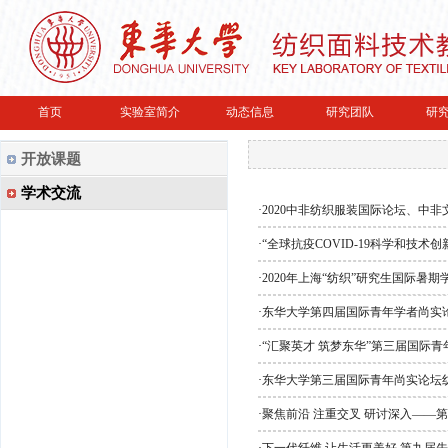
首页
实验室简介
动态信息
研究团队
研
开放课题
学术交流
·
2020中非纺织服装国际论坛、中
·
“全球抗疫COVID-19科学和技
·
2020年上海“纺织”研究生国际暑
·
东华大学第四届国际青年学者尚实
·
“汇聚英才 筑梦东华”第三届国际
·
东华大学第三届国际青年尚实论坛
·
聚焦前沿 注重交叉 研讨深入——